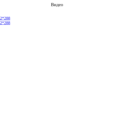
Видео
2*288
2*288